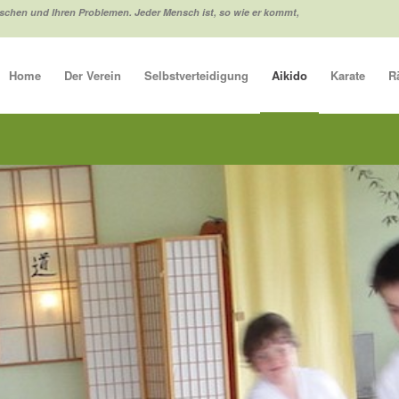
schen und Ihren Problemen. Jeder Mensch ist, so wie er kommt,
Home
Der Verein
Selbstverteidigung
Aikido
Karate
R