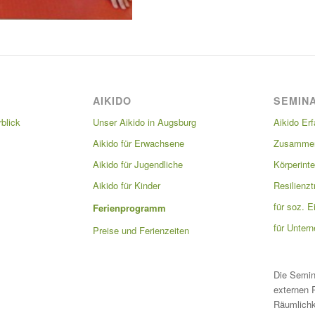
AIKIDO
SEMIN
blick
Unser Aikido in Augsburg
Aikido Erf
Aikido für Erwachsene
Zusammen
Aikido für Jugendliche
Körperinte
Aikido für Kinder
Resilienzt
für soz. E
Ferienprogramm
für Unter
Preise und Ferienzeiten
Die Semin
externen 
Räumlichk