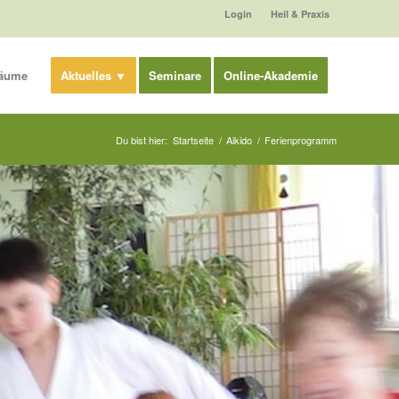
Login
Heil & Praxis
äume
Aktuelles ▼
Seminare
Online-Akademie
Du bist hier:
Startseite
/
Aikido
/
Ferienprogramm