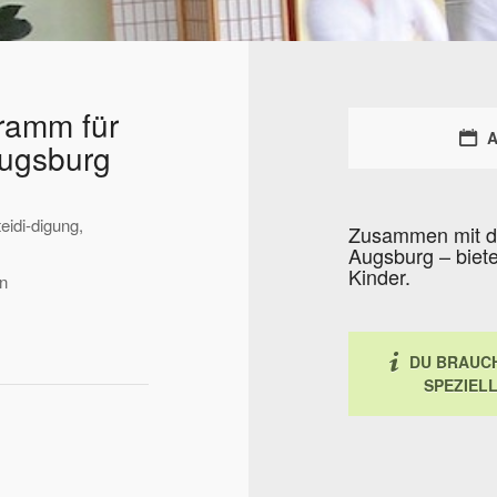
gramm für
A
Augsburg
eidi-digung,
Zusammen mit d
Augsburg – biete
Kinder.
en
DU BRAUCH
SPEZIEL